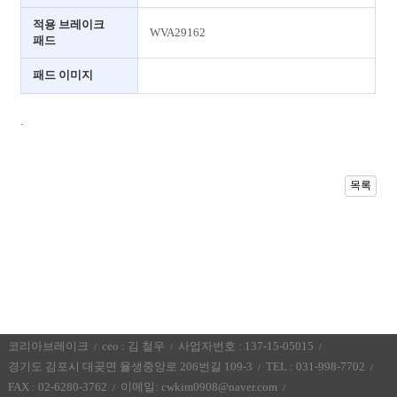
적용 브레이크
WVA29162
패드
패드 이미지
.
목록
코리아브레이크
ceo : 김 철우
사업자번호 : 137-15-05015
경기도 김포시 대곶면 율생중앙로 206번길 109-3
TEL : 031-998-7702
FAX : 02-6280-3762
이메일:
cwkim0908@naver.com