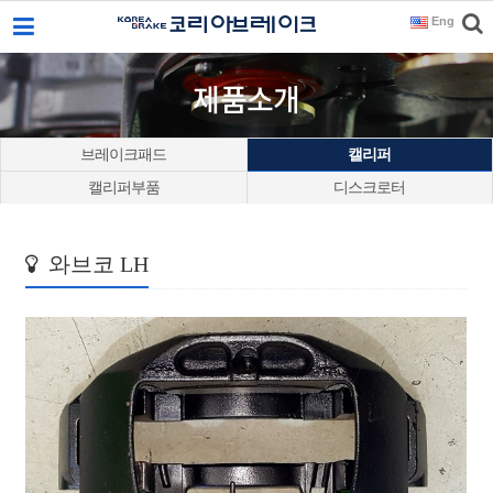
Eng
이메일을
입력하시면
답변
제품소개
등록
시
답변이
브레이크패드
캘리퍼
이메일로
캘리퍼부품
디스크로터
전송됩니다.
와브코 LH