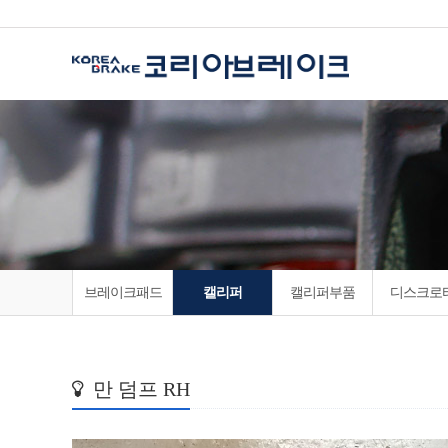
브레이크패드
캘리퍼
캘리퍼부품
디스크로
만 덤프 RH