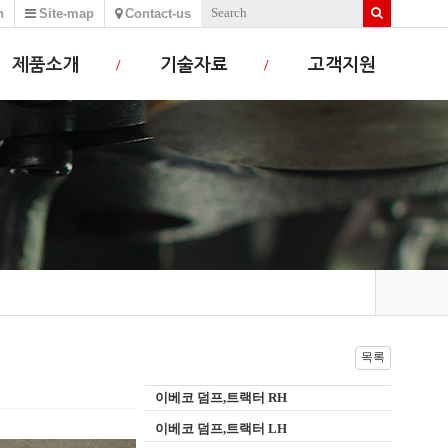
h
Site-map
Contact-us
제품소개
기술자료
고객지원
목록
이베코 덤프,트랙터 RH
이베코 덤프,트랙터 LH