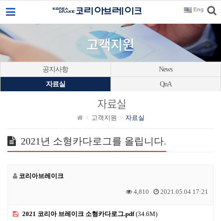
Eng
이메일을
입력하시면
답변
고객지원
등록
시
답변이
공지사항
News
이메일로
자료실
QnA
전송됩니다.
자료실
고객지원
자료실
2021년 소형카다로그를 올립니다.
코리아브레이크
4,810
2021.05.04 17:21
2021 코리아 브레이크 소형카다로그.pdf
(34.6M)